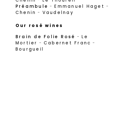
Chenin
-
Le Thoureil
Préambule
-
Emmanuel Haget
-
Chenin
-
Vaudelnay
Our rosé wines
Brain de Folie Rosé
-
Le
Mortier
-
Cabernet Franc
-
Bourgueil