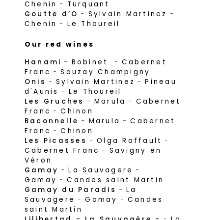
Chenin
-
Turquant
Goutte d’O
-
Sylvain Martinez
-
Chenin
-
Le Thoureil
Our red wines
Hanami
-
Bobinet
-
Cabernet
Franc
-
Souzay Champigny
Onis
-
Sylvain Martinez
-
Pineau
d'Aunis
-
Le Thoureil
Les Gruches
-
Marula
-
Cabernet
Franc
-
Chinon
Baconnelle
-
Marula
-
Cabernet
Franc
-
Chinon
Les Picasses
-
Olga Raffault
-
Cabernet Franc
-
Savigny en
Véron
Gamay
-
La Sauvagere
-
Gamay
-
Candes saint Martin
Gamay du Paradis
-
La
Sauvagere
-
Gamay
-
Candes
saint Martin
Lilibertad - La Sauvagère -
-
La