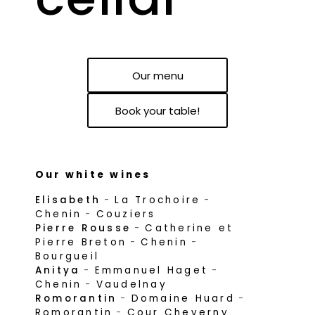
Our menu
Book your table!
Our white wines
Elisabeth
-
La Trochoire
-
Chenin
-
Couziers
Pierre Rousse
-
Catherine et
Pierre Breton
-
Chenin
-
Bourgueil
Anitya
-
Emmanuel Haget
-
Chenin
-
Vaudelnay
Romorantin
-
Domaine Huard
-
Romorantin
-
Cour Cheverny