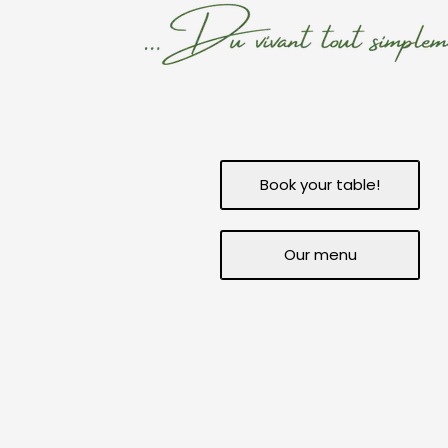
L'auber
Du vivant
Book your table!
Our menu